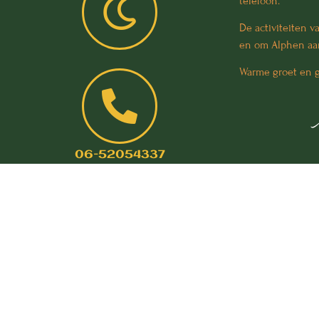
telefoon.
De activiteiten 
en om Alphen aan
Warme groet en gr
06-52054337