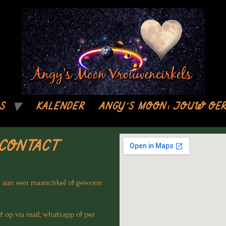
S
KALENDER
ANGY’S MOON; JOUW OER
CONTACT
 aan een maancirkel of gewoon
?
 op via mail, whatsapp of per