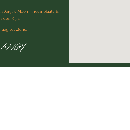
van Angy’s Moon vinden plaats in
 den Rijn.
aag tot ziens,
ANGY